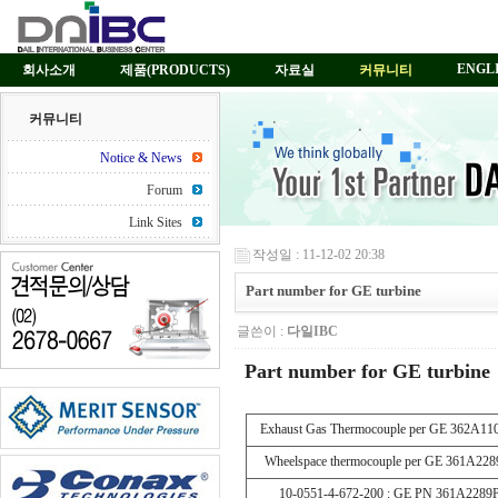
ENGL
회사소개
제품(PRODUCTS)
자료실
커뮤니티
커뮤니티
Notice & News
Forum
Link Sites
작성일 : 11-12-02 20:38
Part number for GE turbine
글쓴이 :
다일IBC
Part number for GE turbine
Exhaust Gas Thermocouple per GE 362A11
Wheelspace thermocouple per GE 361A22
10-0551-4-672-200 : GE PN 361A2289