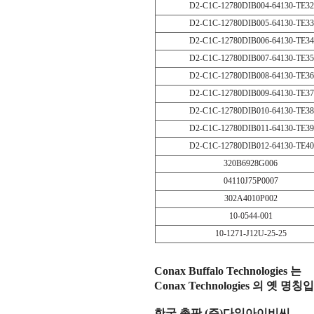
D2-C1C-12780DIB004-64130-TE3
D2-C1C-12780DIB005-64130-TE3
D2-C1C-12780DIB006-64130-TE3
D2-C1C-12780DIB007-64130-TE3
D2-C1C-12780DIB008-64130-TE3
D2-C1C-12780DIB009-64130-TE3
D2-C1C-12780DIB010-64130-TE3
D2-C1C-12780DIB011-64130-TE3
D2-C1C-12780DIB012-64130-TE4
320B6928G006
04110J75P0007
302A4010P002
10-0544-001
10-1271-J12U-25-25
Conax Buffalo Technologies 는
Conax Technologies 의 옛 명
한국 총판 (주)다일아이비씨