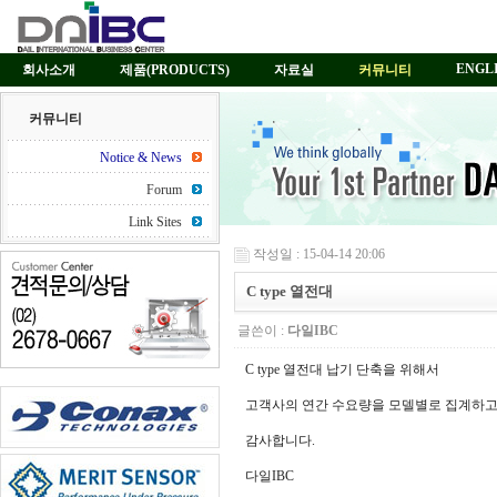
ENGL
회사소개
제품(PRODUCTS)
자료실
커뮤니티
커뮤니티
Notice & News
Forum
Link Sites
작성일 : 15-04-14 20:06
C type 열전대
글쓴이 :
다일IBC
C type 열전대 납기 단축을 위해서
고객사의 연간 수요량을 모델별로 집계하고
감사합니다.
다일IBC